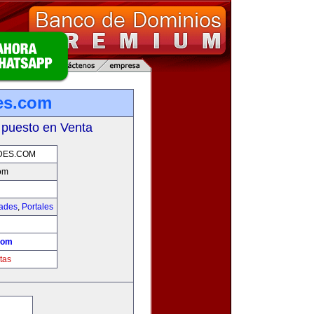
es.com
 puesto en Venta
DES.COM
om
dades
,
Portales
com
tas