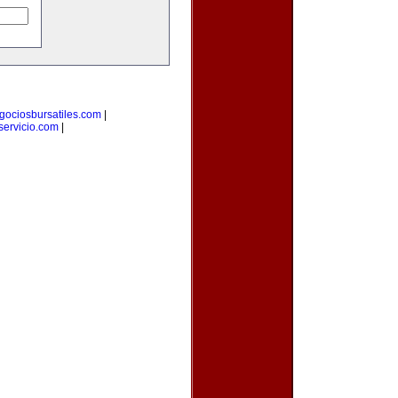
gociosbursatiles.com
|
ervicio.com
|