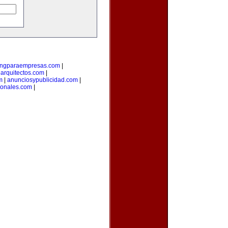
ingparaempresas.com
|
arquitectos.com
|
m
|
anunciosypublicidad.com
|
ionales.com
|