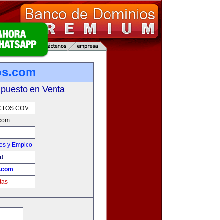
os.com
 puesto en Venta
CTOS.COM
.com
nes y Empleo
a!
s.com
tas