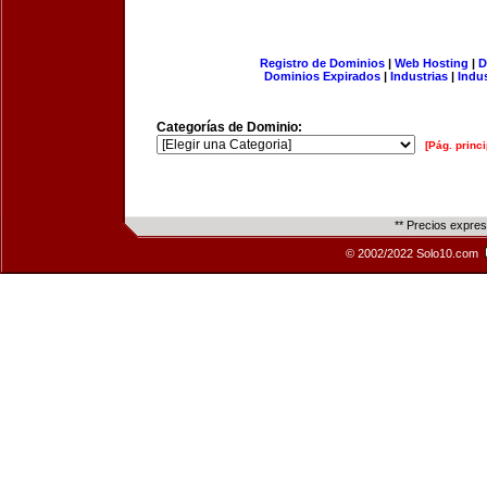
Registro de Dominios
|
Web Hosting
|
D
Dominios Expirados
|
Industrias
|
Indu
Categorías de Dominio:
[Pág. princi
** Precios expre
© 2002/2022 Solo10.com