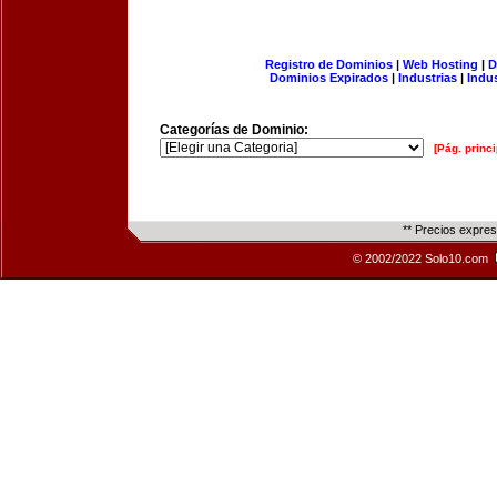
Registro de Dominios
|
Web Hosting
|
D
Dominios Expirados
|
Industrias
|
Indu
Categorías de Dominio:
[Pág. princi
** Precios expre
© 2002/2022 Solo10.com