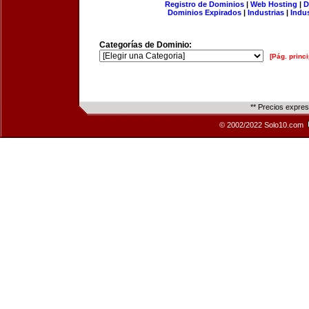
Registro de Dominios
|
Web Hosting
|
D
Dominios Expirados
|
Industrias
|
Indu
Categorías de Dominio:
[Pág. princi
** Precios expre
© 2002/2022 Solo10.com