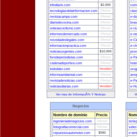
infodiario.com
$2,000
comu
tecnologiasdelainformacion.com
Ofertar!
clas
revistacampo.com
Ofertar!
e-do
diariodecocina.com
Ofertar!
bras
noticiasciclismo.com
Ofertar!
e-ci
informesdemercado.com
Ofertar!
e-n
novedadeslegales.com
Ofertar!
e-Ci
informacionpractica.com
Ofertar!
e-ch
noticiasurgentes.com
$10,000
prov
forodeperiodistas.com
Ofertar!
e-P
cadenadeportiva.com
Ofertar!
hote
tododato.com
Vendido!
uru
informeambiental.com
Ofertar!
areq
revistadenoticias.com
Ofertar!
e-Pa
noticiasdiarias.com
Vendido!
e-H
Ver mas de InformaciÃ³n Y Noticias
V
Negocios
Nombre de dominio
Precio
Nomb
ingenieriadenegocios.com
Ofertar!
tenis
fotografiacomercial.com
Ofertar!
sele
repuestosautomotor.com
$590
e-ten