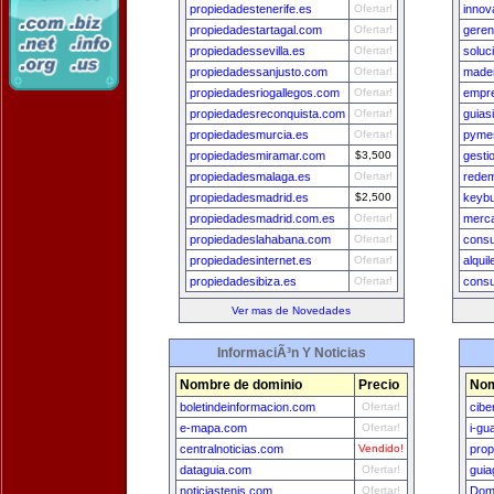
propiedadestenerife.es
Ofertar!
innov
propiedadestartagal.com
Ofertar!
geren
propiedadessevilla.es
Ofertar!
soluc
propiedadessanjusto.com
Ofertar!
mader
propiedadesriogallegos.com
Ofertar!
empr
propiedadesreconquista.com
Ofertar!
guias
propiedadesmurcia.es
Ofertar!
pymes
propiedadesmiramar.com
$3,500
gesti
propiedadesmalaga.es
Ofertar!
redem
propiedadesmadrid.es
$2,500
keybu
propiedadesmadrid.com.es
Ofertar!
merca
propiedadeslahabana.com
Ofertar!
consu
propiedadesinternet.es
Ofertar!
alqui
propiedadesibiza.es
Ofertar!
consu
Ver mas de Novedades
InformaciÃ³n Y Noticias
Nombre de dominio
Precio
Nom
boletindeinformacion.com
Ofertar!
cibe
e-mapa.com
Ofertar!
i-gu
centralnoticias.com
Vendido!
prop
dataguia.com
Ofertar!
guia
noticiastenis.com
Ofertar!
Dom