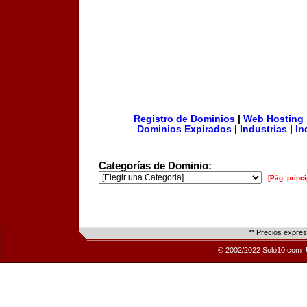
Registro de Dominios
|
Web Hosting
Dominios Expirados
|
Industrias
|
In
Categorías de Dominio:
[Pág. princi
** Precios expre
© 2002/2022 Solo10.com