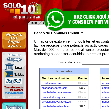
Banco de Dominios Premium
Un factor de éxito en el mundo Internet es con
fácil de recordar y que potencie las actividade
Más de 4000 nombres especialmente seleccion
marketing pueden ser adquiridos a precios pro
Buscar dominios:
Novedades
Nombre de dominio
Precio
Nomb
testdomain.com
Ofertar!
areai
fincasganaderas.com
$199
campo
propiedadeszaragoza.es
Ofertar!
misvi
propiedadesvigo.es
Ofertar!
zona
propiedadesvalladolid.es
Ofertar!
nego
propiedadesvalencia.es
$295
emple