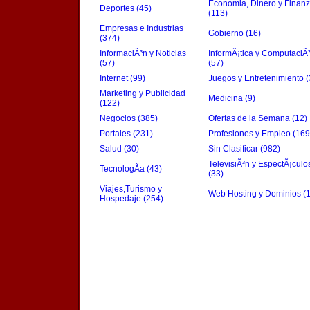
Economia, Dinero y Finan
Deportes (45)
(113)
Empresas e Industrias
Gobierno (16)
(374)
InformaciÃ³n y Noticias
InformÃ¡tica y ComputaciÃ
(57)
(57)
Internet (99)
Juegos y Entretenimiento (
Marketing y Publicidad
Medicina (9)
(122)
Negocios (385)
Ofertas de la Semana (12)
Portales (231)
Profesiones y Empleo (169
Salud (30)
Sin Clasificar (982)
TelevisiÃ³n y EspectÃ¡culo
TecnologÃ­a (43)
(33)
Viajes,Turismo y
Web Hosting y Dominios (
Hospedaje (254)