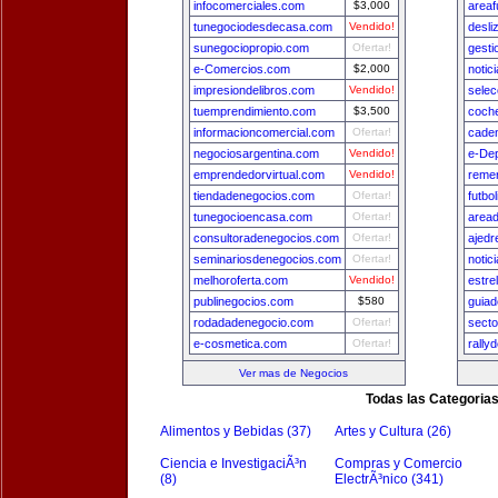
infocomerciales.com
$3,000
areaf
tunegociodesdecasa.com
Vendido!
desli
sunegociopropio.com
Ofertar!
gest
e-Comercios.com
$2,000
notic
impresiondelibros.com
Vendido!
sele
tuemprendimiento.com
$3,500
coch
informacioncomercial.com
Ofertar!
cade
negociosargentina.com
Vendido!
e-De
emprendedorvirtual.com
Vendido!
remer
tiendadenegocios.com
Ofertar!
futbo
tunegocioencasa.com
Ofertar!
area
consultoradenegocios.com
Ofertar!
ajedr
seminariosdenegocios.com
Ofertar!
notic
melhoroferta.com
Vendido!
estre
publinegocios.com
$580
guia
rodadadenegocio.com
Ofertar!
secto
e-cosmetica.com
Ofertar!
rally
Ver mas de Negocios
Todas las Categoria
Alimentos y Bebidas (37)
Artes y Cultura (26)
Ciencia e InvestigaciÃ³n
Compras y Comercio
(8)
ElectrÃ³nico (341)